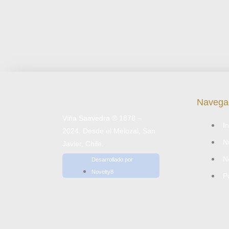
Navega
Viña Saavedra ® 1878 –
In
2024. Desde el Melozal, San
N
Javier, Chile.
N
Desarrollado por
Novelty8
Po