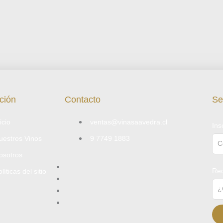
ción
Contacto
Se
icio
ventas@vinasaavedra.cl
Ins
uestros Vinos
9 7749 1883
osotros
Rec
líticas del sitio