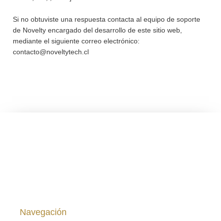
Si no obtuviste una respuesta contacta al equipo de soporte
de Novelty encargado del desarrollo de este sitio web,
mediante el siguiente correo electrónico:
contacto@noveltytech.cl
Viña Saavedra ® 1878 – 2024. Desde el Melozal, San
Javier, Chile.
Navegación