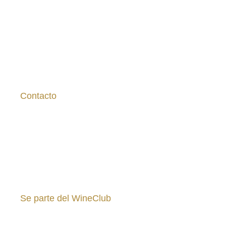
Inicio
Nuestros Vinos
Nosotros
Políticas del sitio
Contacto
ventas@vinasaavedra.cl
9 7749 1883
Se parte del WineClub
Inscríbete gratis para recibir noticias y promociones ↓