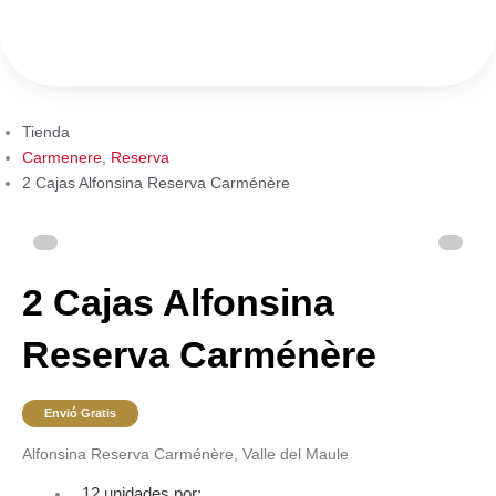
Ir
al
contenido
Tienda
Carmenere
,
Reserva
2 Cajas Alfonsina Reserva Carménère
2 Cajas Alfonsina
Reserva Carménère
Envió Gratis
Alfonsina Reserva Carménère, Valle del Maule
12 unidades por: