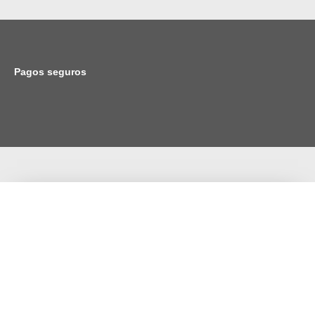
Pagos seguros
Viña Saavedra ® 1878 – 2024. Desde el Melozal, San
Javier, Chile.