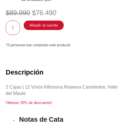
El
El
$
89.990
$
76.490
precio
precio
original
actual
2
Añadir al carrito
era:
es:
Cajas
$89.990.
$76.490.
Alfonsina
Reserva
75 personas han comprado este producto
Carménère
cantidad
Descripción
2 Cajas | 12 Vinos Alfonsina Reserva Carménère, Valle
del Maule
Obtener 20% de descuento!
Notas de Cata