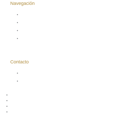
Navegación
Inicio
Nuestros Vinos
Nosotros
Políticas del sitio
Contacto
ventas@vinasaavedra.cl
9 7749 1883