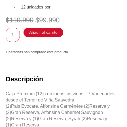
12 unidades por:
El
El
$
110.990
$
99.990
precio
precio
original
actual
Premium
Añadir al carrito
era:
es:
Saavedra
$110.990.
$99.990.
cantidad
1 personas han comprado este producto
Descripción
Caja Premium (12) con todos los vinos . 7 Variedades
desde el Terroir de Viña Saavedra.
(2)Pais Evocare, Alfonsina Carmènére (2)Reserva y
(2)Gran Reserva, Alfonsina Cabernet Sauvignon
(2)Reserva y (1)Gran Reserva, Syrah (2)Reserva y
(1)Gran Reserva.