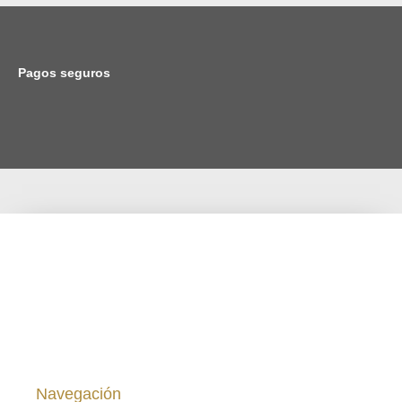
Pagos seguros
Viña Saavedra ® 1878 – 2024. Desde el Melozal, San
Javier, Chile.
Navegación