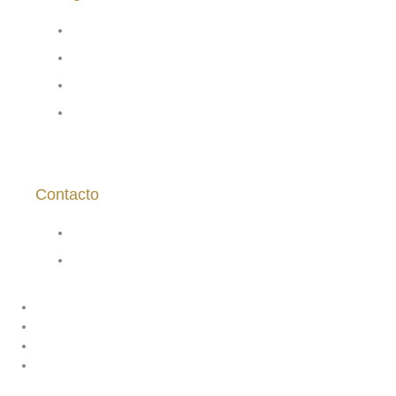
Inicio
Nuestros Vinos
Nosotros
Políticas del sitio
Contacto
ventas@vinasaavedra.cl
9 7749 1883