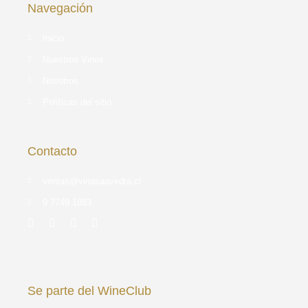
Navegación
Inicio
Nuestros Vinos
Nosotros
Políticas del sitio
Contacto
ventas@vinasaavedra.cl
9 7749 1883
Se parte del WineClub