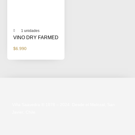
1 unidades
VINO DRY FARMED
$
6.990
Viña Saavedra ® 1878 – 2024. Desde el Melozal, San
Javier, Chile.