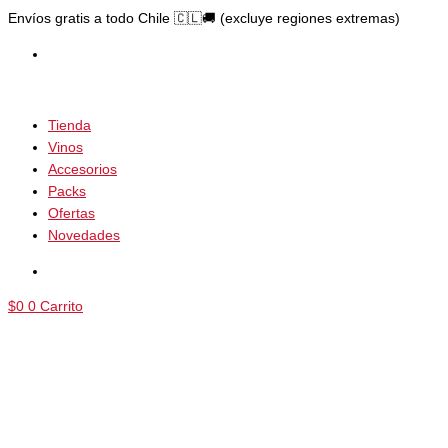
Ir
Search
B
Envíos gratis a todo Chile 🇨🇱🚚 (excluye regiones extremas)
al
...
u
contenido
s
c
a
Tienda
r
Vinos
Accesorios
p
Packs
o
Ofertas
r
Novedades
:
$
0
0
Carrito